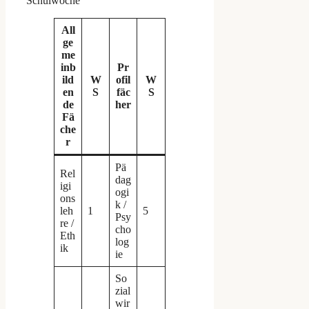
Schulwoche
All
ge
me
inb
Pr
ild
W
ofil
W
en
S
fäc
S
de
her
Fä
che
r
Pä
Rel
dag
igi
ogi
ons
k /
leh
1
5
Psy
re /
cho
Eth
log
ik
ie
So
zial
wir