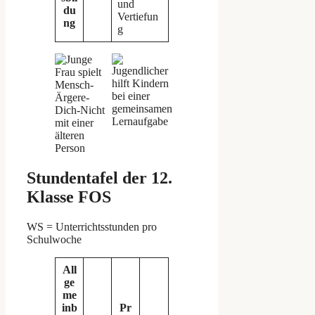
und
du
Vertiefun
ng
g
Stundentafel der 12.
Klasse FOS
WS = Unterrichtsstunden pro
Schulwoche
All
ge
me
inb
Pr