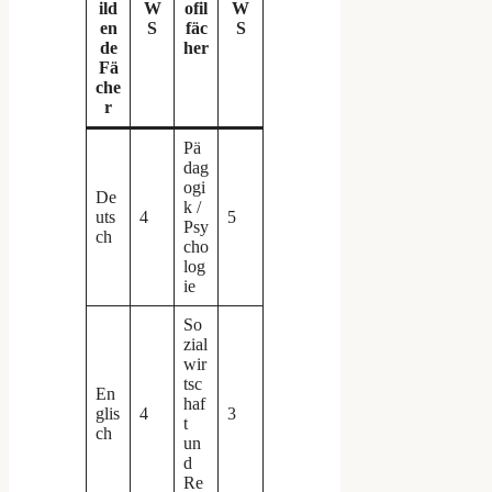
ild
W
ofil
W
en
S
fäc
S
de
her
Fä
che
r
Pä
dag
ogi
De
k /
uts
4
5
Psy
ch
cho
log
ie
So
zial
wir
tsc
En
haf
glis
4
3
t
ch
un
d
Re