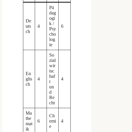
Pä
dag
ogi
De
k /
uts
4
6
Psy
ch
cho
log
ie
So
zial
wir
tsc
En
haf
glis
4
4
t
ch
un
d
Re
cht
Ma
Ch
the
6
emi
4
mat
e
ik