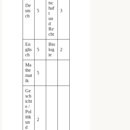
tsc
De
haf
uts
5
3
t
ch
un
d
Re
cht
En
Bio
glis
5
log
2
ch
ie
Ma
the
5
mat
ik
Ge
sch
icht
e /
Pol
itik
2
un
d