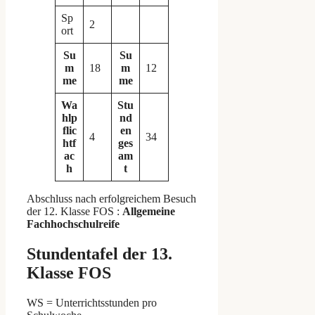
Sp
2
ort
Su
Su
m
18
m
12
me
me
Wa
Stu
hlp
nd
flic
en
4
34
htf
ges
ac
am
h
t
Abschluss nach erfolgreichem Besuch
der 12. Klasse FOS :
Allgemeine
Fachhochschulreife
Stundentafel der 13.
Klasse FOS
WS = Unterrichtsstunden pro