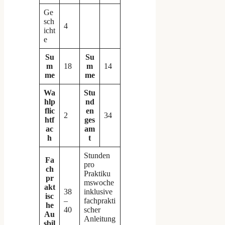
Ge
sch
4
icht
e
Su
Su
m
18
m
14
me
me
Wa
Stu
hlp
nd
flic
en
2
34
htf
ges
ac
am
h
t
Stunden
Fa
pro
ch
Praktiku
pr
mswoche
akt
38
inklusive
isc
–
fachprakti
he
40
scher
Au
Anleitung
sbil