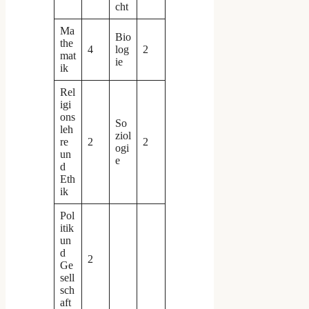
cht
Ma
Bio
the
4
log
2
mat
ie
ik
Rel
igi
ons
So
leh
ziol
re
2
2
ogi
un
e
d
Eth
ik
Pol
itik
un
d
2
Ge
sell
sch
aft