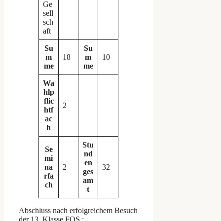
Ge
sell
sch
aft
Su
Su
m
18
m
10
me
me
Wa
hlp
flic
2
htf
ac
h
Stu
Se
nd
mi
en
na
2
32
ges
rfa
am
ch
t
Abschluss nach erfolgreichem Besuch
der 13. Klasse FOS :