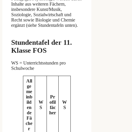
Inhalte aus weiteren Fächern,
insbesondere Kunst/Musik,
Soziologie, Sozialwirtschaft und
Recht sowie Biologie und Chemie
ergänzt (siehe Stundentafeln unten).
Stundentafel der 11.
Klasse FOS
WS = Unterrichtsstunden pro
Schulwoche
All
ge
me
inb
Pr
ild
W
ofil
W
en
S
fäc
S
de
her
Fä
che
r