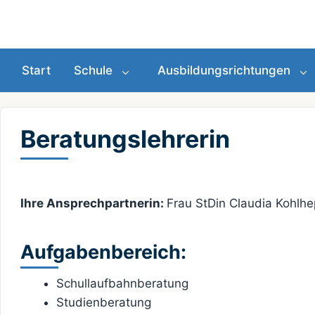
Zum
Inhalt
springen
Start
Schule
Ausbildungsrichtungen
Beratungslehrerin
Ihre Ansprechpartnerin:
Frau StDin Claudia Kohlh
Aufgabenbereich:
Schullaufbahnberatung
Studienberatung