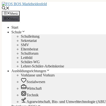
Zum
Inhalt
springen
Menü
Menü
Start
Schule
Schulleitung
Sekretariat
SMV
Elternbeirat
Schulforum
Leitbild
Schüler-WG
Lehrer-Schüler-Arbeitskreise
Ausbildungsrichtungen
Vorklasse und Vorkurs
Sozialwesen
Wirtschaft
Technik
Agrarwirtschaft, Bio- und Umwelttechnologie (ABU